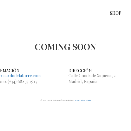
SHOP
COMING SOON
ORMACIÓN
DIRECCIÓN
ricardodelatorre.com
Calle Conde de Xiquena, 2
no: (+34) 682 35 15 17
Madrid, España
© 2024 Ricardo de la Torre | Desarrollado por
Infinity Ideas Studio