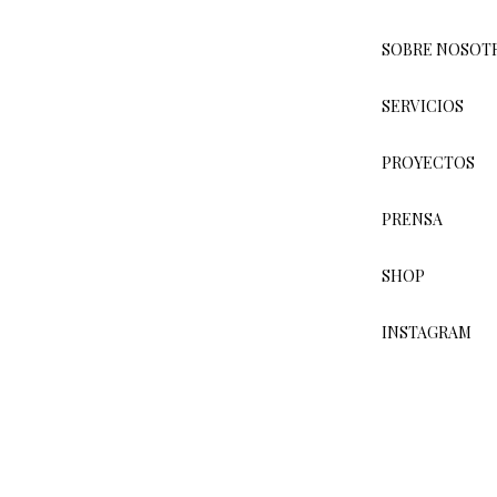
ESTUDIO DE ARQUITECTURA Y
DISEÑO DE INTERIORES
SOBRE NOSOT
En Estudio Ricardo de la Torre nuestra misión siempre fue crear
espacios únicos y una reputación de crear hogares excepcionales en
SERVICIOS
todo el mundo.
PROYECTOS
Aunque cada proyecto es único, la filosofía que hay detrás de cada uno
es constante: en Estudio Ricardo de la Torre nos esforzamos por crear
entornos que sean a la vez intrínsecamente atractivos y funcionales.
PRENSA
SHOP
INSTAGRAM